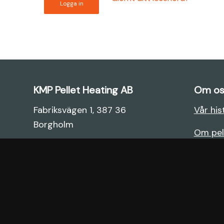
Logga in
KMP Pellet Heating AB
Om os
Fabriksvägen 1, 387 36
Vår his
Borgholm
Om pel
0485-650 480
Våra p
email@kmp-ab.se
Sök eft
Registr