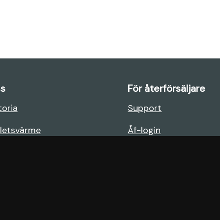
s
För återförsäljare
toria
Support
letsvärme
Åf-login
rodukter
Dokument
er återförsäljare
era garanti