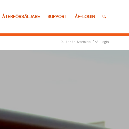
ÅTERFÖRSÄLJARE
SUPPORT
ÅF-LOGIN
Du är här:
Startsida
/
Åf – login