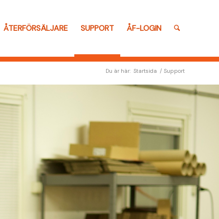
ÅTERFÖRSÄLJARE
SUPPORT
ÅF-LOGIN
Du är här:
Startsida
/
Support