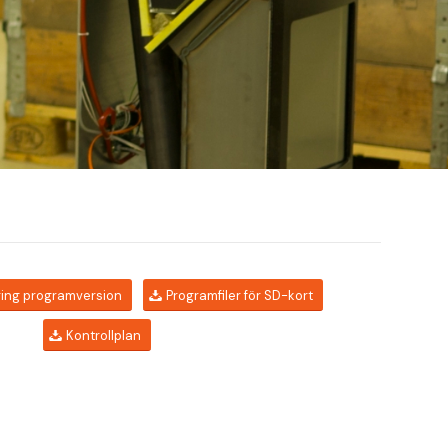
ing programversion
Programfiler för SD-kort
Kontrollplan